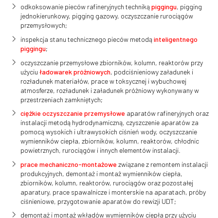
odkoksowanie pieców rafineryjnych techniką
piggingu
, pigging
jednokierunkowy, pigging gazowy, oczyszczanie rurociągów
przemysłowych;
inspekcja stanu technicznego pieców metodą
inteligentnego
piggingu
;
oczyszczanie przemysłowe zbiorników, kolumn, reaktorów przy
użyciu
ładowarek próżniowych
, podciśnieniowy załadunek i
rozładunek materiałów, prace w toksycznej i wybuchowej
atmosferze, rozładunek i załadunek próżniowy wykonywany w
przestrzeniach zamkniętych;
ciężkie oczyszczanie przemysłowe
aparatów rafineryjnych oraz
instalacji metodą hydrodynamiczną, czyszczenie aparatów za
pomocą wysokich i ultrawysokich ciśnień wody, oczyszczanie
wymienników ciepła, zbiorników, kolumn, reaktorów, chłodnic
powietrznych, rurociągów i innych elementów instalacji.
prace mechaniczno-montażowe
związane z remontem instalacji
produkcyjnych, demontaż i montaż wymienników ciepła,
zbiorników, kolumn, reaktorów, rurociągów oraz pozostałej
aparatury, prace spawalnicze i monterskie na aparatach, próby
ciśnieniowe, przygotowanie aparatów do rewizji UDT;
demontaż i montaż wkładów wymienników ciepła przy użyciu