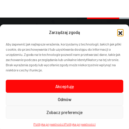
Zarządzaj zgodą
AJAKS Spółka Akcyjna
Aby zapewnić jak najlepsze wrażenia, korzystamy z technologii, takich jak pliki
cookie, do przechowywania i/lub uzyskiwania dostępu do informacji o
ul. Ostrowska 366 / 374A
urządzeniu. Zgoda na te technologie pozwoli nam przetwarzać dane, takie jak
61-312 Poznań
zachowanie podczas przeglądania lub unikalne identyfikatory na tej stronie.
Brak wyrażenia zgody lub wycofanie zgody może niekorzystnie wpłynąć na
Polska – Poland – PL
niektóre cechy i funkcje.
e-mail:
office@ajaks.com
Akceptuję
tel:
+48 61 870 50 15
Odmów
Zobacz preferencje
Copyright AJAKS SA © 2025. Wszelkie prawa zastrzeżone.
projekt strony
POZitive.pl
Polityka prywatności
Polityka prywatności